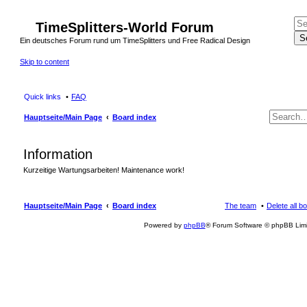
TimeSplitters-World Forum
S
Ein deutsches Forum rund um TimeSplitters und Free Radical Design
Skip to content
Quick links
FAQ
Hauptseite/Main Page
Board index
Information
Kurzeitige Wartungsarbeiten! Maintenance work!
Hauptseite/Main Page
Board index
The team
Delete all b
Powered by
phpBB
® Forum Software © phpBB Lim