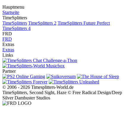
Hauptmenu
Startseite
TimeSplitters
TimeSplitters
TimeSplitters 2
TimeSplitters Future Perfect
TimeSplitters 4
FRD
FRD
Extras
Extras
Links
Partner
© 2006 - 2026 Timesplitters-World.de
TimeSplitters, Second Sight, Haze © Free Radical Design/Deep
Silver Dambuster Studios