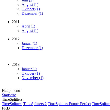
Juni (3)
August (1)
Oktober (1)
Dezember (1)
2011
April (1)
August (1)
2012
Januar (1)
Dezember (1)
2013
Januar (1)
Oktober (1)
November (1)
Hauptmenu
Startseite
TimeSplitters
TimeSplitters
TimeSplitters 2
TimeSplitters Future Perfect
TimeSplitte
FRD