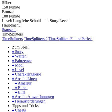
Silber
150 Punkte
Bronze
100 Punkte
Level:
Lang lebe Schottland - Story-Level
Hauptmenu
Startseite
TimeSplitters
TimeSplitters
TimeSplitters 2
TimeSplitters Future Perfect
Zum Spiel
♦ Story
♦ Waffen
♦ Fahrzeuge
♦ Modi
♦ Level
♦ Charaktergalerie
♦ Arcade-Ligen
♦ Amateur
♦ Ehren
♦ Elite
♦ Arcade-Auszeichnungen
♦ Herausforderungen
Tipps und Tricks
♦ Cheats