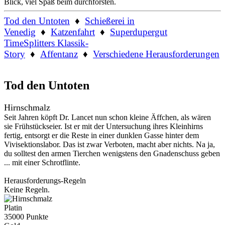
Blick, viel Spaß beim durchforsten.
Tod den Untoten
♦
Schießerei in
Venedig
♦
Katzenfahrt
♦
Superdupergut
TimeSplitters Klassik-
Story
♦
Affentanz
♦
Verschiedene Herausforderungen
Tod den Untoten
Hirnschmalz
Seit Jahren köpft Dr. Lancet nun schon kleine Äffchen, als wären
sie Frühstückseier. Ist er mit der Untersuchung ihres Kleinhirns
fertig, entsorgt er die Reste in einer dunklen Gasse hinter dem
Vivisektionslabor. Das ist zwar Verboten, macht aber nichts. Na ja,
du solltest den armen Tierchen wenigstens den Gnadenschuss geben
... mit einer Schrotflinte.
Herausforderungs-Regeln
Keine Regeln.
Platin
35000 Punkte