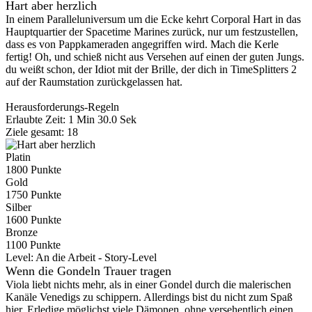
Hart aber herzlich
In einem Paralleluniversum um die Ecke kehrt Corporal Hart in das
Hauptquartier der Spacetime Marines zurück, nur um festzustellen,
dass es von Pappkameraden angegriffen wird. Mach die Kerle
fertig! Oh, und schieß nicht aus Versehen auf einen der guten Jungs.
du weißt schon, der Idiot mit der Brille, der dich in TimeSplitters 2
auf der Raumstation zurückgelassen hat.
Herausforderungs-Regeln
Erlaubte Zeit: 1 Min 30.0 Sek
Ziele gesamt: 18
Platin
1800 Punkte
Gold
1750 Punkte
Silber
1600 Punkte
Bronze
1100 Punkte
Level:
An die Arbeit - Story-Level
Wenn die Gondeln Trauer tragen
Viola liebt nichts mehr, als in einer Gondel durch die malerischen
Kanäle Venedigs zu schippern. Allerdings bist du nicht zum Spaß
hier. Erledige möglichst viele Dämonen, ohne versehentlich einen