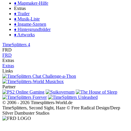
♦ Mapmaker-Hilfe
Extras
♦ Trailer
♦ Musik-Liste
♦ Ingame-Szenen
♦ Hintergrundbilder
♦ Artworks
TimeSplitters 4
FRD
FRD
Extras
Extras
Links
Partner
© 2006 - 2026 Timesplitters-World.de
TimeSplitters, Second Sight, Haze © Free Radical Design/Deep
Silver Dambuster Studios