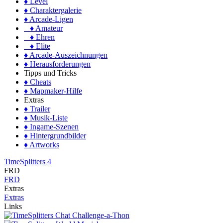
♦ Level
♦ Charaktergalerie
♦ Arcade-Ligen
♦ Amateur
♦ Ehren
♦ Elite
♦ Arcade-Auszeichnungen
♦ Herausforderungen
Tipps und Tricks
♦ Cheats
♦ Mapmaker-Hilfe
Extras
♦ Trailer
♦ Musik-Liste
♦ Ingame-Szenen
♦ Hintergrundbilder
♦ Artworks
TimeSplitters 4
FRD
FRD
Extras
Extras
Links