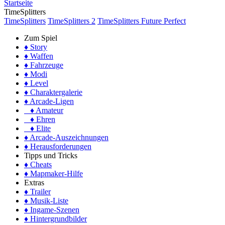
Startseite
TimeSplitters
TimeSplitters
TimeSplitters 2
TimeSplitters Future Perfect
Zum Spiel
♦ Story
♦ Waffen
♦ Fahrzeuge
♦ Modi
♦ Level
♦ Charaktergalerie
♦ Arcade-Ligen
♦ Amateur
♦ Ehren
♦ Elite
♦ Arcade-Auszeichnungen
♦ Herausforderungen
Tipps und Tricks
♦ Cheats
♦ Mapmaker-Hilfe
Extras
♦ Trailer
♦ Musik-Liste
♦ Ingame-Szenen
♦ Hintergrundbilder