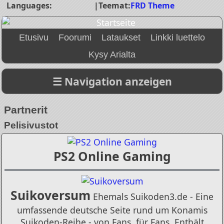
Languages:
|
Teemat:
FRD Theme
Etusivu
Foorumi
Lataukset
Linkki luettelo
Kysy Arialta
Partnerit
Pelisivustot
PS2 Online Gaming
Suikoversum
Ehemals Suikoden3.de - Eine
umfassende deutsche Seite rund um Konamis
Suikoden-Reihe - von Fans, für Fans. Enthält