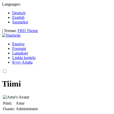
Languages:
Deutsch
English
Suomeksi
|
Teemat:
FRD Theme
Etusivu
Foorumi
Lataukset
Linkki luettelo
Kysy Arialta
Tiimi
Nimi:
Artur
Osasto:
Administrator