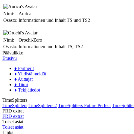
Nimi:
Aurica
Osasto:
Informationen und Inhalt TS und TS2
Nimi:
Orochi-Zero
Osasto:
Informationen und Inhalt TS, TS2
Päävalikko
Etusivu
♦ Partnerit
♦ Yhdistä meidät
♦ Auttajat
♦ Tiimi
♦ Tekijätiedot
TimeSplitters
TimeSplitters
TimeSplitters 2
TimeSplitters Future Perfect
TimeSplitte
FRD extrat
FRD extrat
Toiset asiat
Toiset asiat
Links